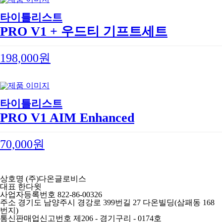
타이틀리스트
PRO V1 + 우드티 기프트세트
198,000원
타이틀리스트
PRO V1 AIM Enhanced
70,000원
상호명
(주)다온글로비스
대표
한다윗
사업자등록번호
822-86-00326
주소
경기도 남양주시 경강로 399번길 27 다온빌딩(삼패동 168
번지)
통신판매업신고번호
제206 - 경기구리 - 0174호