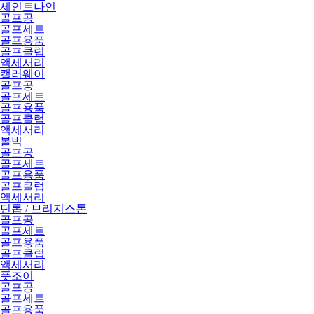
세인트나인
골프공
골프세트
골프용품
골프클럽
액세서리
캘러웨이
골프공
골프세트
골프용품
골프클럽
액세서리
볼빅
골프공
골프세트
골프용품
골프클럽
액세서리
던롭 / 브리지스톤
골프공
골프세트
골프용품
골프클럽
액세서리
풋조이
골프공
골프세트
골프용품