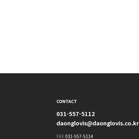
CONTACT
031-557-5112
daonglovis@daonglovis.co.kr
FAX
031-557-5114