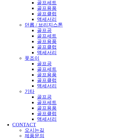
골프세트
골프용품
골프클럽
액세서리
던롭 / 브리지스톤
골프공
골프세트
골프용품
골프클럽
액세서리
풋조이
골프공
골프세트
골프용품
골프클럽
액세서리
기타
골프공
골프세트
골프용품
골프클럽
액세서리
CONTACT
오시는길
제품문의