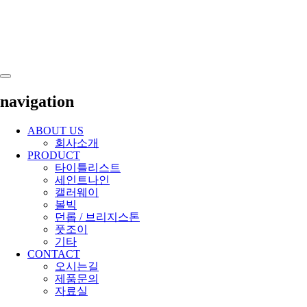
navigation
ABOUT US
회사소개
PRODUCT
타이틀리스트
세인트나인
캘러웨이
볼빅
던롭 / 브리지스톤
풋조이
기타
CONTACT
오시는길
제품문의
자료실