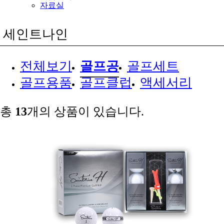
자료실
세인트나인
전체보기
골프공
골프세트
골프용품
골프클럽
액세서리
총
13
개의 상품이 있습니다.