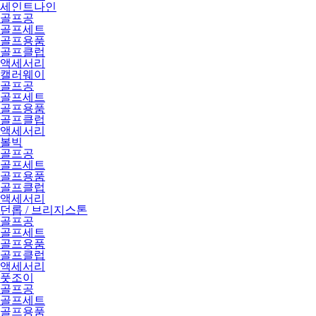
세인트나인
골프공
골프세트
골프용품
골프클럽
액세서리
캘러웨이
골프공
골프세트
골프용품
골프클럽
액세서리
볼빅
골프공
골프세트
골프용품
골프클럽
액세서리
던롭 / 브리지스톤
골프공
골프세트
골프용품
골프클럽
액세서리
풋조이
골프공
골프세트
골프용품