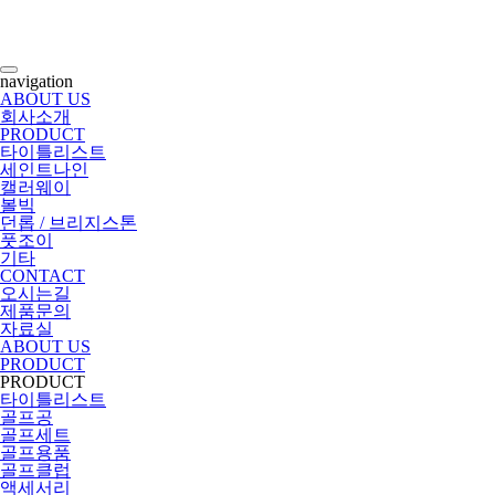
navigation
ABOUT US
회사소개
PRODUCT
타이틀리스트
세인트나인
캘러웨이
볼빅
던롭 / 브리지스톤
풋조이
기타
CONTACT
오시는길
제품문의
자료실
ABOUT US
PRODUCT
PRODUCT
타이틀리스트
골프공
골프세트
골프용품
골프클럽
액세서리