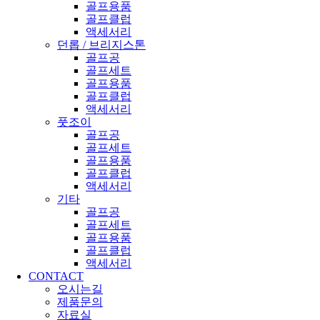
골프용품
골프클럽
액세서리
던롭 / 브리지스톤
골프공
골프세트
골프용품
골프클럽
액세서리
풋조이
골프공
골프세트
골프용품
골프클럽
액세서리
기타
골프공
골프세트
골프용품
골프클럽
액세서리
CONTACT
오시는길
제품문의
자료실